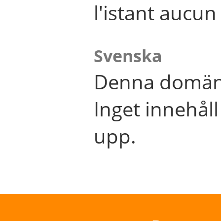
l'istant aucu
Svenska
Denna domän 
Inget innehål
upp.